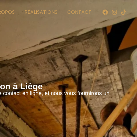
ROPOS
RÉALISATIONS
CONTACT
on à Liège
 contact en ligne, et nous vous fournirons un