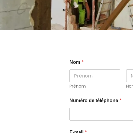
*
Nom
Prénom
No
*
Numéro de téléphone
t
*
E-mail