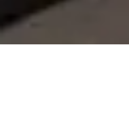
Rénovation maison ancienne Liège :
Redonnez vie à votre demeure historique
Votre vieille maison à
a un charme unique.
Liège
Hauts plafonds, murs en pierre, boiseries élégantes
— des choses qu’on ne trouve plus dans les
constructions modernes. Mais vous faites aussi face
à des fissures, des murs humides, des pièces froides
et une installation électrique vieillissante. Nous
comprenons. Chez
, nous réglons
Adak Home
exactement ces problèmes chaque jour dans toute
la région liégeoise.
Nous avons rénové plus de 50